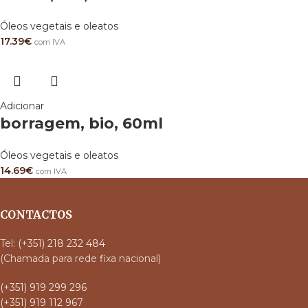
Óleos vegetais e oleatos
17.39
€
com IVA
Adicionar
borragem, bio, 60ml
Óleos vegetais e oleatos
14.69
€
com IVA
CONTACTOS
Tel:
(+351) 218 232 484
(Chamada para rede fixa nacional)
(+351) 919 299 296
(+351) 919 112 967