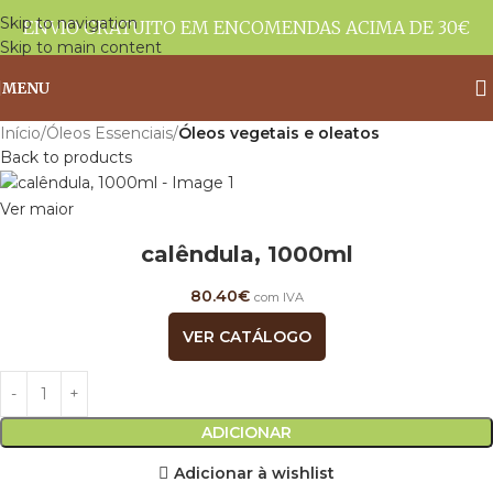
Skip to navigation
ENVIO GRATUITO EM ENCOMENDAS ACIMA DE 30€
Skip to main content
MENU
Início
Óleos Essenciais
Óleos vegetais e oleatos
Back to products
Ver maior
calêndula, 1000ml
80.40
€
com IVA
VER CATÁLOGO
ADICIONAR
Adicionar à wishlist