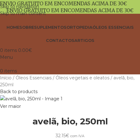
ENVIO GRATUITO EM ENCOMENDAS ACIMA DE 30€
Skip to navigation
ENVIO GRATUITO EM ENCOMENDAS ACIMA DE 30€
Skip to main content
HOME
SOBRE
SUPLEMENTOS
ORTOPEDIA
ÓLEOS ESSENCIAIS
CONTACTOS
ARTIGOS
0
items
0.00
€
Menu
0
items
Início
Óleos Essenciais
Óleos vegetais e oleatos
avelã, bio,
250ml
Back to products
Ver maior
avelã, bio, 250ml
32.15
€
com IVA