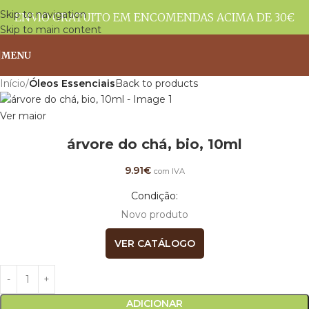
Skip to navigation
ENVIO GRATUITO EM ENCOMENDAS ACIMA DE 30€
Skip to main content
MENU
Início
Óleos Essenciais
Back to products
Ver maior
árvore do chá, bio, 10ml
9.91
€
com IVA
Condição:
Novo produto
VER CATÁLOGO
ADICIONAR