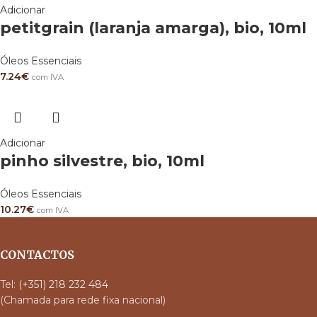
Adicionar
petitgrain (laranja amarga), bio, 10ml
Óleos Essenciais
7.24
€
com IVA
Adicionar
pinho silvestre, bio, 10ml
Óleos Essenciais
10.27
€
com IVA
CONTACTOS
Tel:
(+351) 218 232 484
(Chamada para rede fixa nacional)