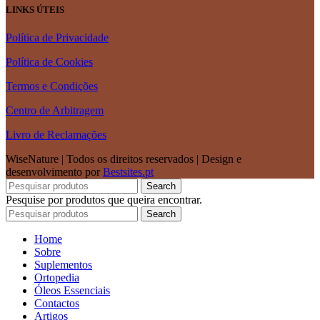
LINKS ÚTEIS
Política de Privacidade
Política de Cookies
Termos e Condições
Centro de Arbitragem
Livro de Reclamações
WiseNature | Todos os direitos reservados | Design e
desenvolvimento por
Bestsites.pt
Search
Pesquise por produtos que queira encontrar.
Search
Home
Sobre
Suplementos
Ortopedia
Óleos Essenciais
Contactos
Artigos