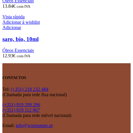
Óleos Essenciais
13.84
€
com IVA
Vista rápida
Adicionar à wishlist
Adicionar
saro, bio, 10ml
Óleos Essenciais
12.93
€
com IVA
CONTACTOS
Tel:
(+351) 218 232 484
(Chamada para rede fixa nacional)
(+351) 919 299 296
(+351) 919 112 967
(Chamada para rede móvel nacional)
Email:
info@wisenature.pt