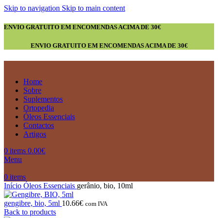
Skip to navigation
Skip to main content
ENVIO GRATUITO EM ENCOMENDAS ACIMA DE 30€
ENVIO GRATUITO EM ENCOMENDAS ACIMA DE 30€
Home
Sobre
Suplementos
Ortopedia
Óleos Essenciais
Contactos
Artigos
0
items
0.00
€
Menu
0
items
Início
Óleos Essenciais
gerânio, bio, 10ml
gengibre, bio, 5ml
10.66
€
com IVA
Back to products