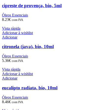
cipreste de provença, bio, 5ml
Óleos Essenciais
8.23
€
com IVA
Vista rápida
Adicionar à wishlist
Adicionar
citronela (java), bio, 10ml
Óleos Essenciais
5.36
€
com IVA
Vista rápida
Adicionar à wishlist
Adicionar
eucalipto radiata, bio, 10ml
Óleos Essenciais
8.46
€
com IVA