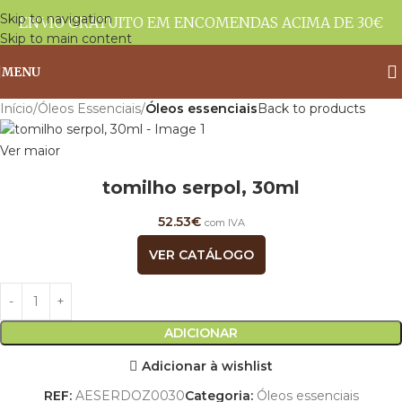
Skip to navigation
ENVIO GRATUITO EM ENCOMENDAS ACIMA DE 30€
Skip to main content
MENU
Início
Óleos Essenciais
Óleos essenciais
Back to products
Ver maior
tomilho serpol, 30ml
52.53
€
com IVA
VER CATÁLOGO
ADICIONAR
Adicionar à wishlist
REF:
AESERDOZ0030
Categoria:
Óleos essenciais