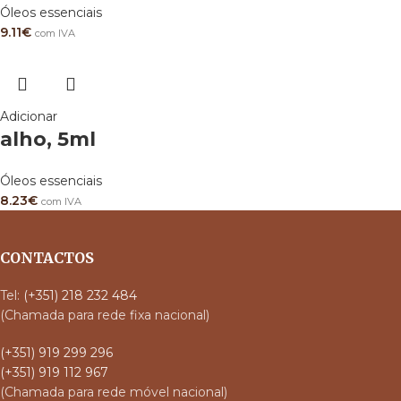
Óleos essenciais
9.11
€
com IVA
Adicionar
alho, 5ml
Óleos essenciais
8.23
€
com IVA
CONTACTOS
Tel:
(+351) 218 232 484
(Chamada para rede fixa nacional)
(+351) 919 299 296
(+351) 919 112 967
(Chamada para rede móvel nacional)