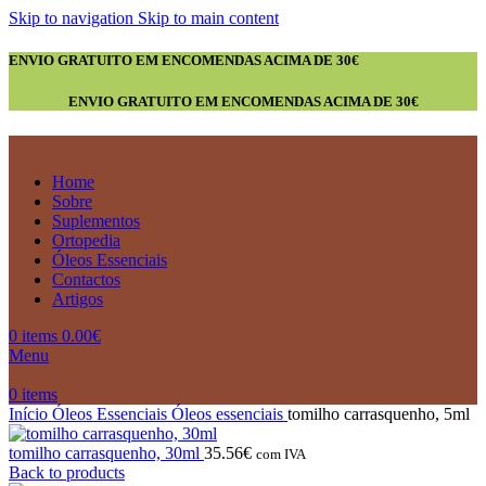
Skip to navigation
Skip to main content
ENVIO GRATUITO EM ENCOMENDAS ACIMA DE 30€
ENVIO GRATUITO EM ENCOMENDAS ACIMA DE 30€
Home
Sobre
Suplementos
Ortopedia
Óleos Essenciais
Contactos
Artigos
0
items
0.00
€
Menu
0
items
Início
Óleos Essenciais
Óleos essenciais
tomilho carrasquenho, 5ml
tomilho carrasquenho, 30ml
35.56
€
com IVA
Back to products