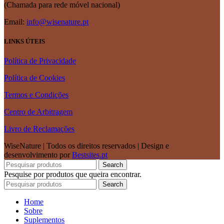
(Chamada para rede móvel nacional)
Email:
info@wisenature.pt
LINKS ÚTEIS
Política de Privacidade
Política de Cookies
Termos e Condições
Centro de Arbitragem
Livro de Reclamações
WiseNature | Todos os direitos reservados | Design e
desenvolvimento por
Bestsites.pt
Search
Pesquise por produtos que queira encontrar.
Search
Home
Sobre
Suplementos