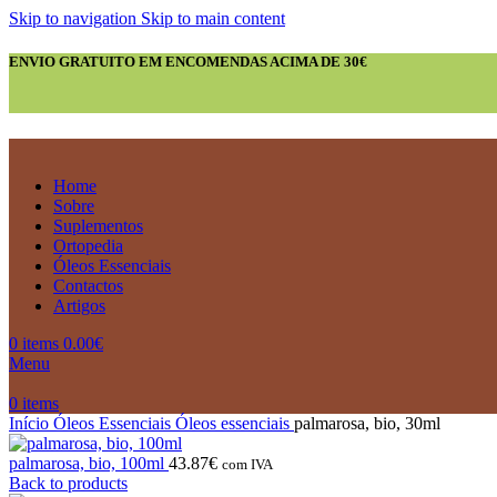
Skip to navigation
Skip to main content
ENVIO GRATUITO EM ENCOMENDAS ACIMA DE 30€
Home
Sobre
Suplementos
Ortopedia
Óleos Essenciais
Contactos
Artigos
0
items
0.00
€
Menu
0
items
Início
Óleos Essenciais
Óleos essenciais
palmarosa, bio, 30ml
palmarosa, bio, 100ml
43.87
€
com IVA
Back to products