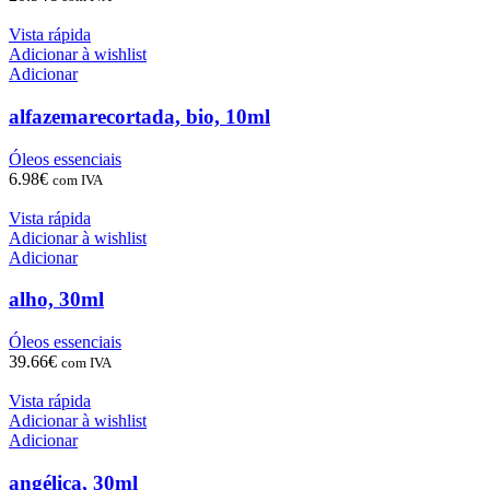
Vista rápida
Adicionar à wishlist
Adicionar
alfazemarecortada, bio, 10ml
Óleos essenciais
6.98
€
com IVA
Vista rápida
Adicionar à wishlist
Adicionar
alho, 30ml
Óleos essenciais
39.66
€
com IVA
Vista rápida
Adicionar à wishlist
Adicionar
angélica, 30ml