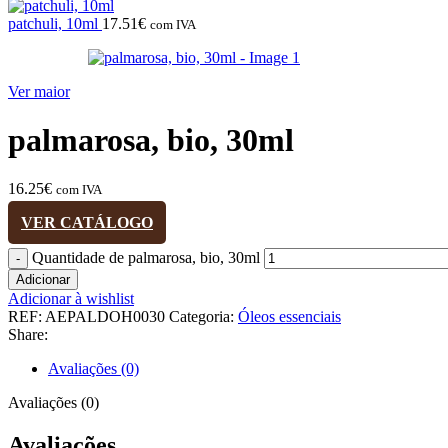
patchuli, 10ml
17.51
€
com IVA
Ver maior
palmarosa, bio, 30ml
16.25
€
com IVA
VER CATÁLOGO
Quantidade de palmarosa, bio, 30ml
Adicionar
Adicionar à wishlist
REF:
AEPALDOH0030
Categoria:
Óleos essenciais
Share:
Avaliações (0)
Avaliações (0)
Avaliações