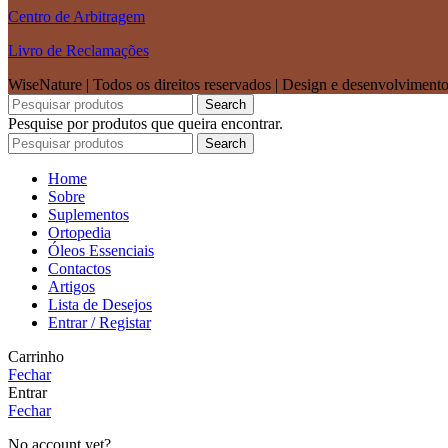
Centro de Arbitragem
Livro de Reclamações
WiseNature | Todos os direitos reservados | Design e desenvolviment
Search
Pesquise por produtos que queira encontrar.
Search
Home
Sobre
Suplementos
Ortopedia
Óleos Essenciais
Contactos
Artigos
Lista de Desejos
Entrar / Registar
Carrinho
Fechar
Entrar
Fechar
No account yet?