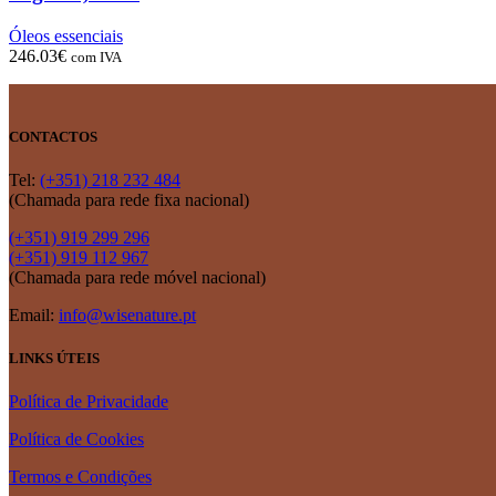
Óleos essenciais
246.03
€
com IVA
CONTACTOS
Tel:
(+351) 218 232 484
(Chamada para rede fixa nacional)
(+351) 919 299 296
(+351) 919 112 967
(Chamada para rede móvel nacional)
Email:
info@wisenature.pt
LINKS ÚTEIS
Política de Privacidade
Política de Cookies
Termos e Condições