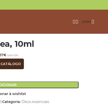
0.00
€
ea, 10ml
.57
€
com IVA
 CATÁLOGO
DICIONAR
onar à wishlist
0
Categoria:
Óleos essenciais