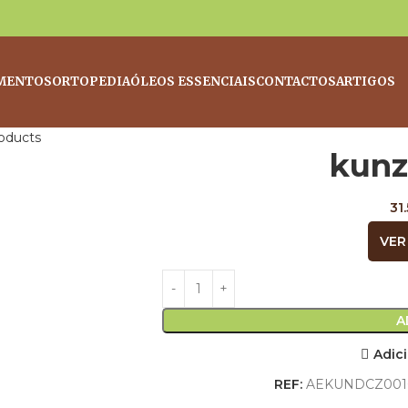
MENTOS
ORTOPEDIA
ÓLEOS ESSENCIAIS
CONTACTOS
ARTIGOS
oducts
kunz
31
VER
A
Adici
REF:
AEKUNDCZ001