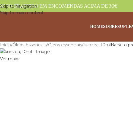
NVIO GRATUITO EM ENCOMENDAS ACIMA DE 30€
Skip to navigation
Skip to main content
HOME
SOBRE
SUPLE
Início
Óleos Essenciais
Óleos essenciais
kunzea, 10ml
Back to pr
Ver maior