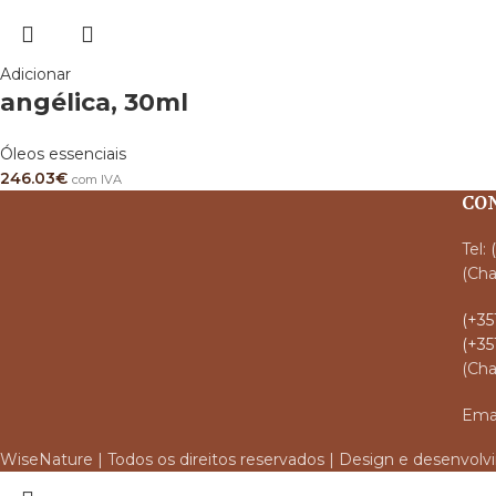
Adicionar
angélica, 30ml
Óleos essenciais
246.03
€
com IVA
CO
Tel:
(Cha
(+35
(+35
(Cha
Emai
WiseNature | Todos os direitos reservados | Design e desenvol