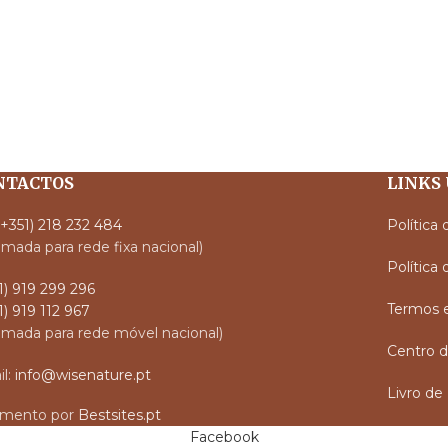
NTACTOS
LINKS 
(+351) 218 232 484
Política
mada para rede fixa nacional)
Política
1) 919 299 296
Termos 
1) 919 112 967
mada para rede móvel nacional)
Centro d
l:
info@wisenature.pt
Livro d
vimento por
Bestsites.pt
Facebook