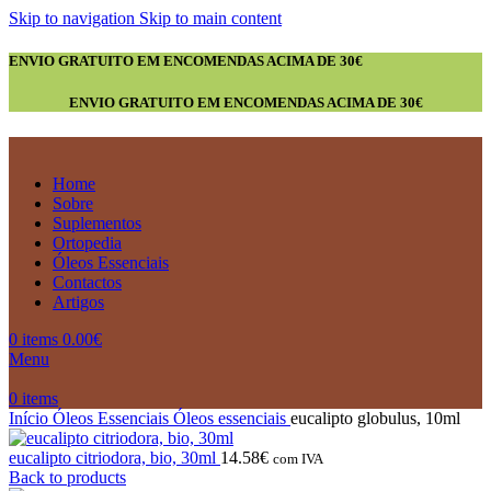
Skip to navigation
Skip to main content
ENVIO GRATUITO EM ENCOMENDAS ACIMA DE 30€
ENVIO GRATUITO EM ENCOMENDAS ACIMA DE 30€
Home
Sobre
Suplementos
Ortopedia
Óleos Essenciais
Contactos
Artigos
0
items
0.00
€
Menu
0
items
Início
Óleos Essenciais
Óleos essenciais
eucalipto globulus, 10ml
eucalipto citriodora, bio, 30ml
14.58
€
com IVA
Back to products