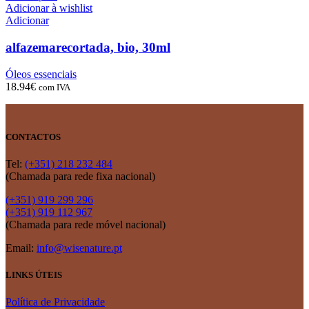
Adicionar à wishlist
Adicionar
alfazemarecortada, bio, 30ml
Óleos essenciais
18.94
€
com IVA
CONTACTOS
Tel:
(+351) 218 232 484
(Chamada para rede fixa nacional)
(+351) 919 299 296
(+351) 919 112 967
(Chamada para rede móvel nacional)
Email:
info@wisenature.pt
LINKS ÚTEIS
Política de Privacidade