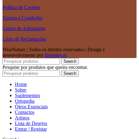
Política de Cookies
Termos e Condições
Centro de Arbitragem
Livro de Reclamações
WiseNature | Todos os direitos reservados | Design e
desenvolvimento por
Bestsites.pt
Search
Pesquise por produtos que queira encontrar.
Search
Home
Sobre
Suplementos
Ortopedia
Óleos Essenciais
Contactos
Artigos
Lista de Desejos
Entrar / Registar