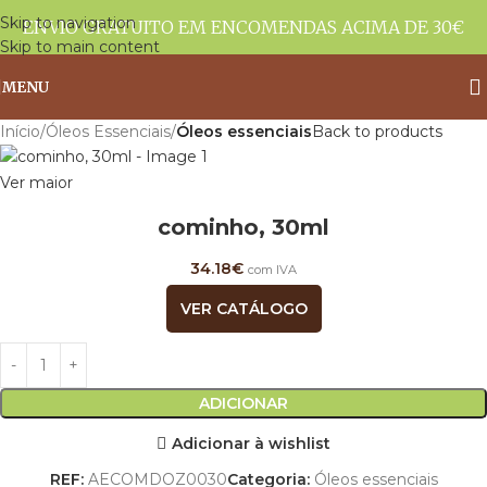
Skip to navigation
ENVIO GRATUITO EM ENCOMENDAS ACIMA DE 30€
Skip to main content
MENU
Início
Óleos Essenciais
Óleos essenciais
Back to products
Ver maior
cominho, 30ml
34.18
€
com IVA
VER CATÁLOGO
ADICIONAR
Adicionar à wishlist
REF:
AECOMDOZ0030
Categoria:
Óleos essenciais