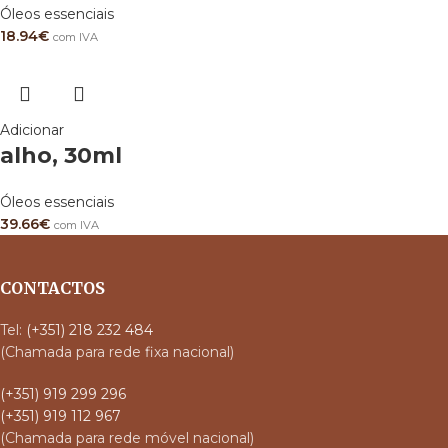
Óleos essenciais
18.94
€
com IVA
Adicionar
alho, 30ml
Óleos essenciais
39.66
€
com IVA
CONTACTOS
Tel:
(+351) 218 232 484
(Chamada para rede fixa nacional)
(+351) 919 299 296
(+351) 919 112 967
(Chamada para rede móvel nacional)