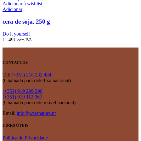
Adicionar à wishlist
Adicionar
cera de soja, 250 g
Do it yourself
11.49
€
com IVA
CONTACTOS
Tel:
(+351) 218 232 484
(Chamada para rede fixa nacional)
(+351) 919 299 296
(+351) 919 112 967
(Chamada para rede móvel nacional)
Email:
info@wisenature.pt
LINKS ÚTEIS
Política de Privacidade