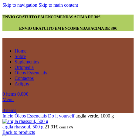
Skip to navigation
Skip to main content
ENVIO GRATUITO EM ENCOMENDAS ACIMA DE 30€
ENVIO GRATUITO EM ENCOMENDAS ACIMA DE 30€
Home
Sobre
Suplementos
Ortopedia
Óleos Essenciais
Contactos
Artigos
0
items
0.00
€
Menu
0
items
Início
Óleos Essenciais
Do it yourself
argila verde, 1000 g
argila rhassoul, 500 g
21.91
€
com IVA
Back to products