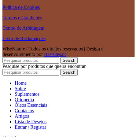
Política de Cookies
Termos e Condições
Centro de Arbitragem
Livro de Reclamações
WiseNature | Todos os direitos reservados | Design e
desenvolvimento por
Bestsites.pt
Search
Pesquise por produtos que queira encontrar.
Search
Home
Sobre
Suplementos
Ortopedia
Óleos Essenciais
Contactos
Artigos
Lista de Desejos
Entrar / Registar