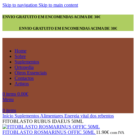
Skip to navigation
Skip to main content
ENVIO GRATUITO EM ENCOMENDAS ACIMA DE 30€
ENVIO GRATUITO EM ENCOMENDAS ACIMA DE 30€
Home
Sobre
Suplementos
Ortopedia
Óleos Essenciais
Contactos
Artigos
0
items
0.00
€
Menu
0
items
Início
Suplementos Alimentares
Energia vital dos rebentos
FITOBLASTO RUBUS IDAEUS 50ML
FITOBLASTO ROSMARINUS OFFIC 50ML
11.90
€
com IVA