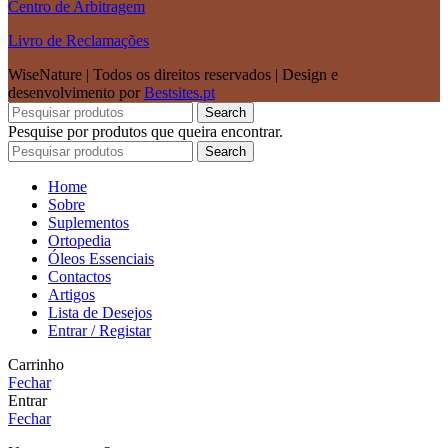
Centro de Arbitragem
Livro de Reclamações
WiseNature | Todos os direitos reservados | Design e
desenvolvimento por
Bestsites.pt
Search
Pesquise por produtos que queira encontrar.
Search
Home
Sobre
Suplementos
Ortopedia
Óleos Essenciais
Contactos
Artigos
Lista de Desejos
Entrar / Registar
Carrinho
Fechar
Entrar
Fechar