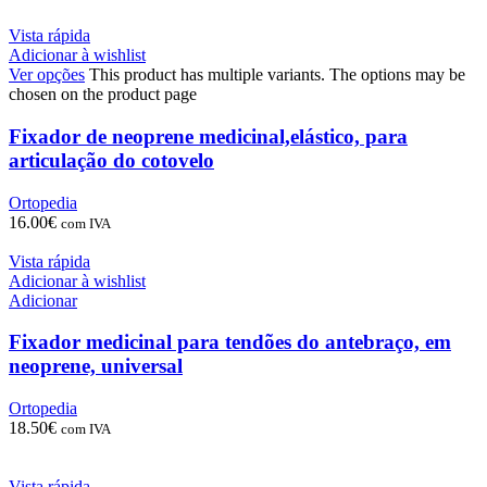
Vista rápida
Adicionar à wishlist
Ver opções
This product has multiple variants. The options may be
chosen on the product page
Fixador de neoprene medicinal,elástico, para
articulação do cotovelo
Ortopedia
16.00
€
com IVA
Vista rápida
Adicionar à wishlist
Adicionar
Fixador medicinal para tendões do antebraço, em
neoprene, universal
Ortopedia
18.50
€
com IVA
Vista rápida