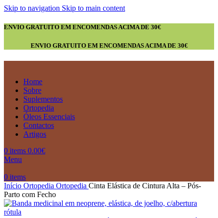
Skip to navigation
Skip to main content
ENVIO GRATUITO EM ENCOMENDAS ACIMA DE 30€
ENVIO GRATUITO EM ENCOMENDAS ACIMA DE 30€
Home
Sobre
Suplementos
Ortopedia
Óleos Essenciais
Contactos
Artigos
0
items
0.00
€
Menu
0
items
Início
Ortopedia
Ortopedia
Cinta Elástica de Cintura Alta – Pós-
Parto com Fecho