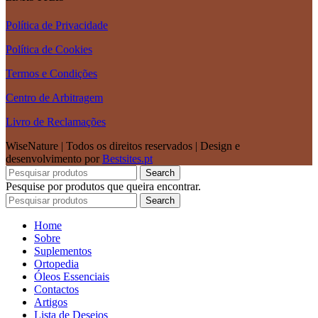
Política de Privacidade
Política de Cookies
Termos e Condições
Centro de Arbitragem
Livro de Reclamações
WiseNature | Todos os direitos reservados | Design e
desenvolvimento por
Bestsites.pt
Search
Pesquise por produtos que queira encontrar.
Search
Home
Sobre
Suplementos
Ortopedia
Óleos Essenciais
Contactos
Artigos
Lista de Desejos