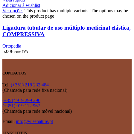
Adicionar à wishlist
Ver opções
This product has multiple variants. The options may be
chosen on the product page
Ligadura tubular de uso múltiplo medicinal elástica,
COMPRESSIVA
Ortopedia
5.00
€
com IVA
CONTACTOS
Tel:
(+351) 218 232 484
(Chamada para rede fixa nacional)
(+351) 919 299 296
(+351) 919 112 967
(Chamada para rede móvel nacional)
Email:
info@wisenature.pt
LINKS ÚTEIS