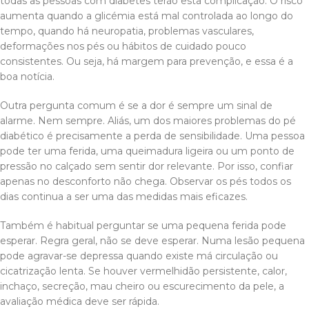
todas as pessoas com diabetes terão esta complicação. O risco
aumenta quando a glicémia está mal controlada ao longo do
tempo, quando há neuropatia, problemas vasculares,
deformações nos pés ou hábitos de cuidado pouco
consistentes. Ou seja, há margem para prevenção, e essa é a
boa notícia.
Outra pergunta comum é se a dor é sempre um sinal de
alarme. Nem sempre. Aliás, um dos maiores problemas do pé
diabético é precisamente a perda de sensibilidade. Uma pessoa
pode ter uma ferida, uma queimadura ligeira ou um ponto de
pressão no calçado sem sentir dor relevante. Por isso, confiar
apenas no desconforto não chega. Observar os pés todos os
dias continua a ser uma das medidas mais eficazes.
Também é habitual perguntar se uma pequena ferida pode
esperar. Regra geral, não se deve esperar. Numa lesão pequena
pode agravar-se depressa quando existe má circulação ou
cicatrização lenta. Se houver vermelhidão persistente, calor,
inchaço, secreção, mau cheiro ou escurecimento da pele, a
avaliação médica deve ser rápida.