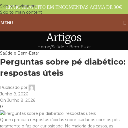
Skip to navigation
ENVIO GRATUITO EM ENCOMENDAS ACIMA DE 30€
Skip to main content
MENU
Artigos
Home
Saúde e Bem-Estar
Saúde e Bem-Estar
Perguntas sobre pé diabético:
respostas úteis
Publicado por
Junho 8, 2026
On Junho 8, 2026
0
Quem procura respostas rápidas sobre cuidados com os pés
raramente o faz por curiosidade. Na maioria dos casos, as