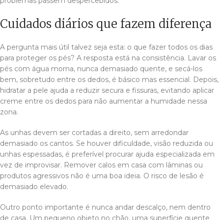
problemas passem despercebidos.
Cuidados diários que fazem diferença
A pergunta mais útil talvez seja esta: o que fazer todos os dias
para proteger os pés? A resposta está na consistência. Lavar os
pés com água morna, nunca demasiado quente, e secá-los
bem, sobretudo entre os dedos, é básico mas essencial. Depois,
hidratar a pele ajuda a reduzir secura e fissuras, evitando aplicar
creme entre os dedos para não aumentar a humidade nessa
zona.
As unhas devem ser cortadas a direito, sem arredondar
demasiado os cantos. Se houver dificuldade, visão reduzida ou
unhas espessadas, é preferível procurar ajuda especializada em
vez de improvisar. Remover calos em casa com lâminas ou
produtos agressivos não é uma boa ideia. O risco de lesão é
demasiado elevado.
Outro ponto importante é nunca andar descalço, nem dentro
de casa. Um pequeno objeto no chão, uma superfície quente