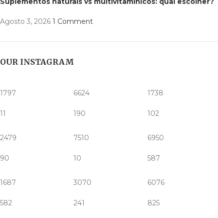
Suplementos naturais vs multivitamínicos: qual escolher?
Agosto 3, 2026
1 Comment
OUR INSTAGRAM
1797
6624
1738
11
190
102
2479
7510
6950
90
10
587
1687
3070
6076
582
241
825