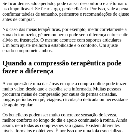
Se ficar demasiado apertado, pode causar desconforto e até tornar o
uso impraticável. Se ficar largo, perde eficácia. Por isso, vale a pena
confirmar tabelas de tamanho, perímetros e recomendações de ajuste
antes de comprar.
No caso das meias terapêuticas, por exemplo, medir corretamente a
zona do tornozelo, gémeo ou perna pode ser a diferença entre sentir
alívio ou frustração. O mesmo acontece com suportes articulares.
Um bom ajuste melhora a estabilidade e o conforto. Um ajuste
errado compromete ambos.
Quando a compressão terapêutica pode
fazer a diferença
A compressão é uma das áreas em que a compra online pode trazer
muito valor, desde que a escolha seja informada. Muitas pessoas
procuram meias de compressão por causa de pernas cansadas,
longos períodos em pé, viagens, circulação delicada ou necessidade
de apoio regular.
Os benefícios podem ser muito concretos: sensação de leveza,
melhor conforto ao longo do dia e apoio continuado à rotina. Ainda
assim, nem todas as compressões são iguais. Existem diferentes
níveis, formatos e objetivos. É por isso que uma loja especializada