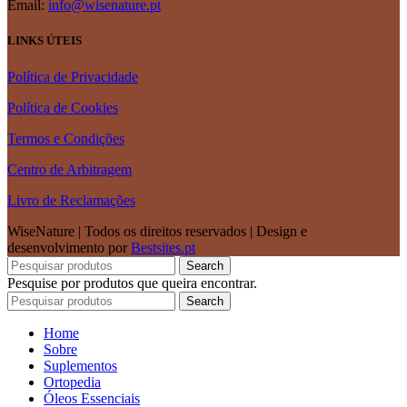
Email:
info@wisenature.pt
LINKS ÚTEIS
Política de Privacidade
Política de Cookies
Termos e Condições
Centro de Arbitragem
Livro de Reclamações
WiseNature | Todos os direitos reservados | Design e
desenvolvimento por
Bestsites.pt
Search
Pesquise por produtos que queira encontrar.
Search
Home
Sobre
Suplementos
Ortopedia
Óleos Essenciais