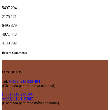
5497
294
2175
121
6495
379
4871
443
4143
792
Recent Comments
CONTACTOS
Tel:
(+351) 218 232 484
(Chamada para rede fixa nacional)
(+351) 919 299 296
(+351) 919 112 967
(Chamada para rede móvel nacional)