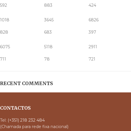
592
883
424
1018
3645
6826
828
683
397
6075
5118
2911
711
78
721
RECENT COMMENTS
CONTACTOS
Tel:
(+351) 218 232 484
(Chamada para rede fixa nacional)