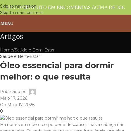
Skip to navigation
ENVIO GRATUITO EM ENCOMENDAS ACIMA DE 30€
Skip to main content
MENU
Artigos
Home
Saúde e Bem-Estar
Saúde e Bem-Estar
Óleo essencial para dormir
melhor: o que resulta
Publicado por
Maio 17, 2026
On Maio 17, 2026
0
Há noites em que o corpo pede descanso, mas a cabeça não
acompanha. Quando isso acontece com frequência, um óleo