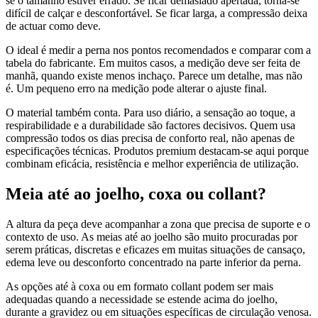
se o tamanho estiver errado. Se ficar demasiado apertada, torna-se
difícil de calçar e desconfortável. Se ficar larga, a compressão deixa
de actuar como deve.
O ideal é medir a perna nos pontos recomendados e comparar com a
tabela do fabricante. Em muitos casos, a medição deve ser feita de
manhã, quando existe menos inchaço. Parece um detalhe, mas não
é. Um pequeno erro na medição pode alterar o ajuste final.
O material também conta. Para uso diário, a sensação ao toque, a
respirabilidade e a durabilidade são factores decisivos. Quem usa
compressão todos os dias precisa de conforto real, não apenas de
especificações técnicas. Produtos premium destacam-se aqui porque
combinam eficácia, resistência e melhor experiência de utilização.
Meia até ao joelho, coxa ou collant?
A altura da peça deve acompanhar a zona que precisa de suporte e o
contexto de uso. As meias até ao joelho são muito procuradas por
serem práticas, discretas e eficazes em muitas situações de cansaço,
edema leve ou desconforto concentrado na parte inferior da perna.
As opções até à coxa ou em formato collant podem ser mais
adequadas quando a necessidade se estende acima do joelho,
durante a gravidez ou em situações específicas de circulação venosa.